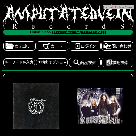
[
English Online Store
]
Online Shop
[ Last Update : July 31, 2026 (Fri.) ]