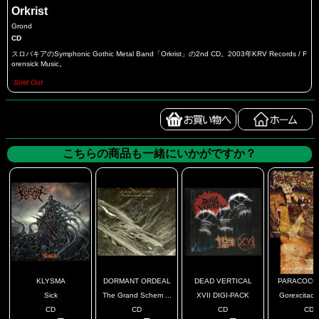
Orkrist
Grond
CD
スロバキアのSymphonic Gothic Metal Band「Orkrist」の2nd CD。2003年KRV Records / F
orensick Music。
Sold Out
こちらの商品も一緒にいかがですか？
KLYSMA
DORMANT ORDEAL
DEAD VERTICAL
PARACOCCID
Sick
The Grand Schem ...
XVII DIGI-PACK
Gorexcitacio
CD
CD
CD
CD