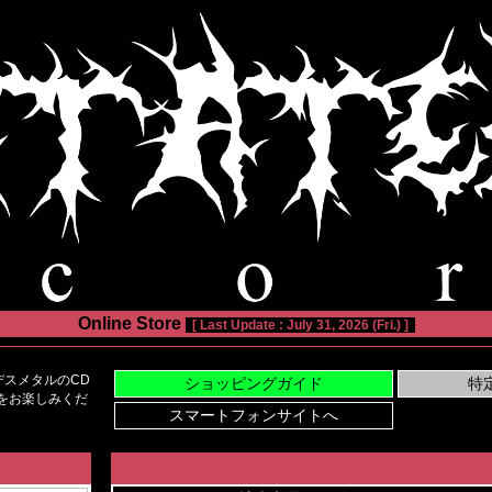
Online Store
[ Last Update : July 31, 2026 (Fri.) ]
スメタルのCD
い物をお楽しみくだ