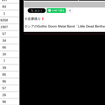
84
1
※在庫残り
3
8258
ロシアのGothic Doom Metal Band「Little Dead Bert
1907
57
34
66
16
7
39
85
96
57
26
96