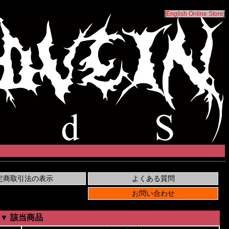
[
English Online Store
]
▼ 該当商品