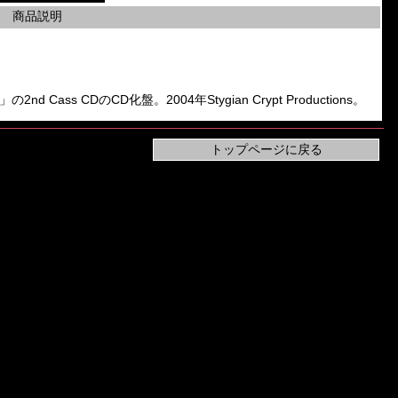
商品説明
ha」の2nd Cass CDのCD化盤。2004年Stygian Crypt Productions。