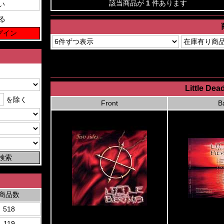
該当商品が
1
件あります
る
Little Dea
を除く
Front
B
商品数
518
119