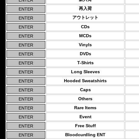
再入荷
アウトレット
CDs
MCDs
Vinyls
DVDs
T-Shirts
Long Sleeves
Hooded Sweatshirts
Caps
Others
Rare Items
Event
Free Stuff
Bloodcurdling ENT