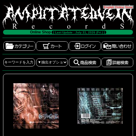
[
English Online Store
]
Online Shop
[ Last Update : July 31, 2026 (Fri.) ]