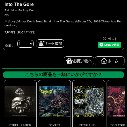
Into The Gore
Pain Must Be Amplified
CD
ギリシャのBrutal Death Metal Band「Into The Gore」のDebut CD。2001年Metal Age Pro
ductions。
2,000円
（税込2,200円）
数量：
こちらの商品も一緒にいかがですか？
ETHEL HUNTER
DEVAST
YATTAI / INS ...
DEFLESHED 