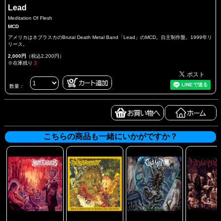
Lead
Meditation Of Flesh
MCD
アメリカはネブラスカのBrutal Death Metal Band「Lead」のMCD。自主制作盤。1999年リ
リース。
2,000円
（税込2,200円）
※在庫残り
3
数量：
こちらの商品も一緒にいかがですか？