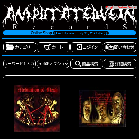
[
English Online Store
]
Online Shop
[ Last Update : July 31, 2026 (Fri.) ]