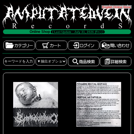
[
English Online Store
]
Online Shop
[ Last Update : July 31, 2026 (Fri.) ]