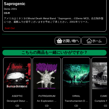
Saprogenic
Demo 2001
CD-R
アメリカはミネソタのBrutal Death Metal Band「Saprogenic」のDemo MCD。自主制作盤
につき、裁断ムラが若干ございますが予めご了承ください。2001年リリース。
Sold Out
こちらの商品も一緒にいかがですか？
ASEPTIC
PUTRIDARIUM
VIRIAL
CUMG
Deranged Distur ...
An Exploration ...
Transhumanism D ...
Cumplete Roa
CD
CD
CD
CD