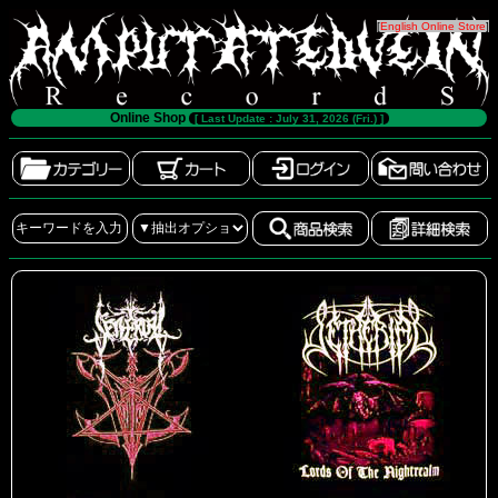
[
English Online Store
]
Online Shop
[ Last Update : July 31, 2026 (Fri.) ]