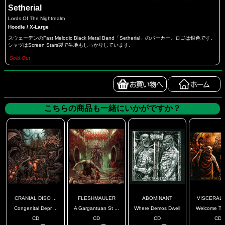
Setherial
Lords Of The Nightrealm
Hoodie / X-Large
スウェーデンのFast Melodic Black Metal Band「Setherial」のパーカー。ロゴは銀色です。
シャツはScreen Stars製で生地もしっかりしています。
Sold Out
こちらの商品も一緒にいかがですか？
CRANIAL DISO ...
FLESHMAULER
ABOMINANT
VISCERAL S
Congenital Depr ...
A Gargantuan St ...
Where Demos Dwell
Welcome To 
CD
CD
CD
CD