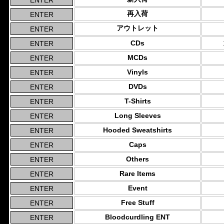
再入荷
アウトレット
CDs
MCDs
Vinyls
DVDs
T-Shirts
Long Sleeves
Hooded Sweatshirts
Caps
Others
Rare Items
Event
Free Stuff
Bloodcurdling ENT