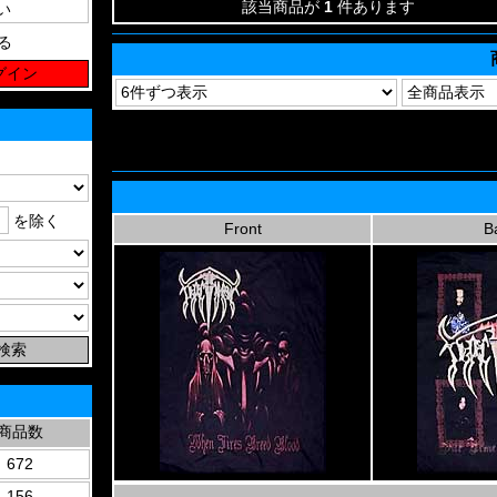
該当商品が
1
件あります
る
を除く
Front
B
商品数
672
156