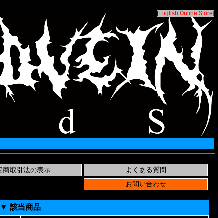
[
English Online Store
]
▼ 該当商品