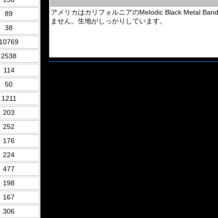
アメリカはカリフォルニアのMelodic Black Meta
89
ません。生地がしっかりしています。
38
10769
2538
114
50
1211
203
252
176
224
477
198
167
306