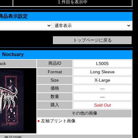
1 件目を表示中
商品表示設定
Noctuary
商品ID
ack
LS005
Format
Long Sleeve
Size
X-Large
価格
---
数量
---
購入
Sold Out
その他の画像
●
左袖プリント画像