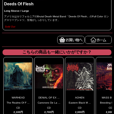
Deeds Of Flesh
Long Sleeve / Large
アメリカはカリフォルニアのBrutal Death Metal Band「Deeds Of Flesh」のFull Color ロン
グスリープシャツ。生地がしっかりしています。
Sold Out
こちらの商品も一緒にいかがですか？
WARHEAD
DENIAL OF EX ...
AOHEN
MASS BU
The Realms Of F ...
Carronero De La ...
Eastern Black M ...
Breeding P
CD
CD
CD
CD
2,100円
2,700円
2,000円
2,000