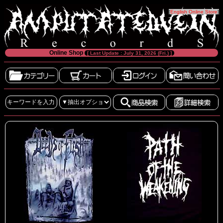
[
English Online Store
]
Online Shop
[ Last Update : July 31, 2026 (Fri.) ]