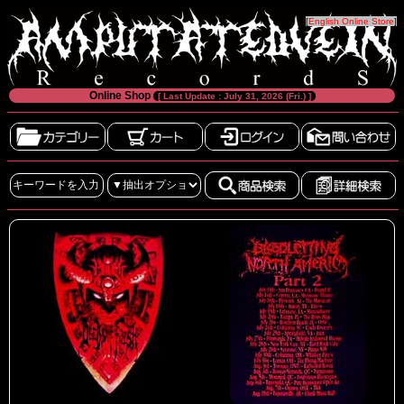
[
English Online Store
]
Online Shop
[ Last Update : July 31, 2026 (Fri.) ]