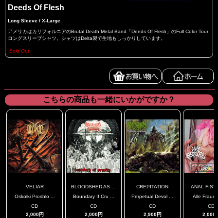
Deeds Of Flesh
Long Sleeve / X-Large
アメリカはカリフォルニアのBrutal Death Metal Band「Deeds Of Flesh」のFull Color Tour
ロングスリープシャツ。シャツはDelta製で生地もしっかりしています。
Sold Out
こちらの商品も一緒にいかがですか？
VELIAR
BLOODSHED AS ...
CREPITATION
ANAL FISTF
Oskolki Proshlo ...
Boundary If Cru ...
Perpetual Devol ...
Alle Frauen 
CD
CD
CD
CD
2,000円
2,000円
2,900円
2,000