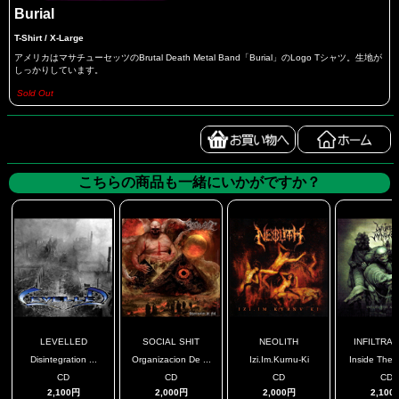
Burial
T-Shirt / X-Large
アメリカはマサチューセッツのBrutal Death Metal Band「Burial」のLogo Tシャツ。生地が
しっかりしています。
Sold Out
こちらの商品も一緒にいかがですか？
LEVELLED
SOCIAL SHIT
NEOLITH
INFILTRATE
Disintegration ...
Organizacion De ...
Izi.Im.Kurnu-Ki
Inside The A
CD
CD
CD
CD
2,100円
2,000円
2,000円
2,100