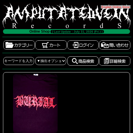
[
English Online Store
]
Online Shop
[ Last Update : July 31, 2026 (Fri.) ]