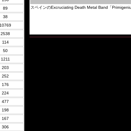
スペインのExcruciating Death Metal Band「Primi
89
38
10769
2538
114
50
1211
203
252
176
224
477
198
167
306