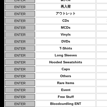
再入荷
アウトレット
CDs
MCDs
Vinyls
DVDs
T-Shirts
Long Sleeves
Hooded Sweatshirts
Caps
Others
Rare Items
Event
Free Stuff
Bloodcurdling ENT