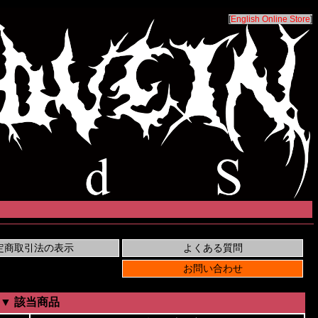
[
English Online Store
]
▼ 該当商品