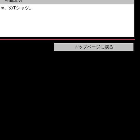
商品説明
genium」のTシャツ。