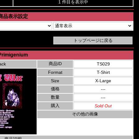
1 件目を表示中
商品表示設定
Primigenium
商品ID
ack
TS029
Format
T-Shirt
Size
X-Large
価格
---
数量
---
購入
Sold Out
その他の画像