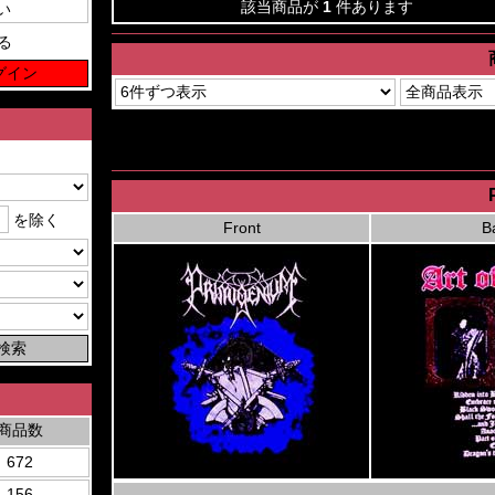
該当商品が
1
件あります
る
を除く
Front
B
商品数
672
156