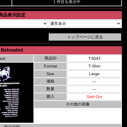
1 件目を表示中
商品表示設定
Beheaded
商品ID
ack
TS043
Format
T-Shirt
Size
Large
価格
---
数量
---
購入
Sold Out
その他の画像