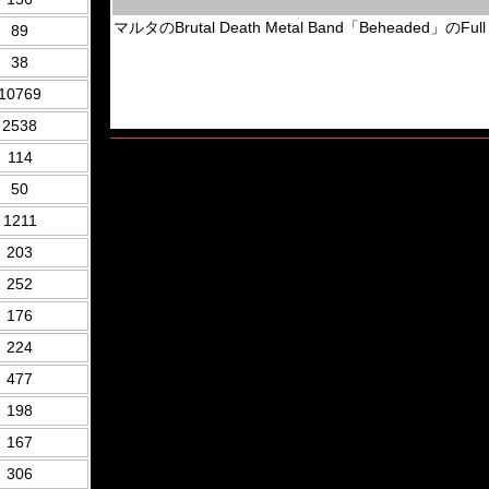
マルタのBrutal Death Metal Band「Beheaded」の
89
38
10769
2538
114
50
1211
203
252
176
224
477
198
167
306