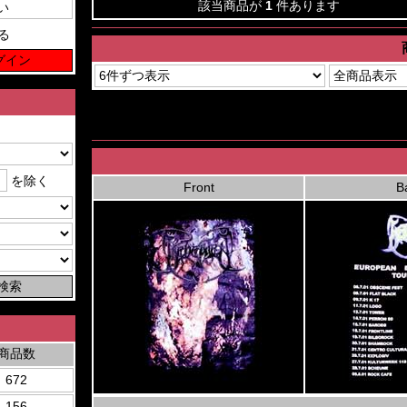
該当商品が
1
件あります
る
を除く
Front
B
商品数
672
156