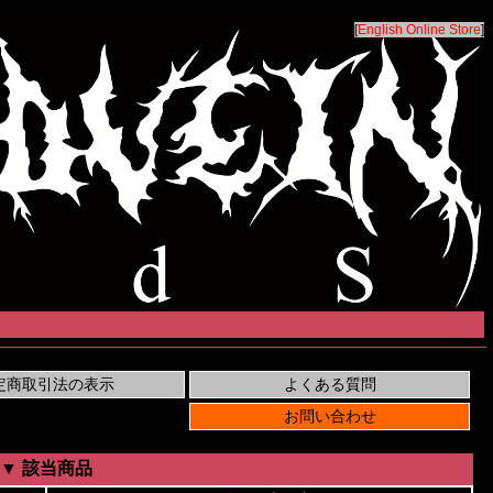
[
English Online Store
]
▼ 該当商品