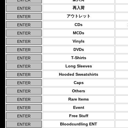
再入荷
アウトレット
CDs
MCDs
Vinyls
DVDs
T-Shirts
Long Sleeves
Hooded Sweatshirts
Caps
Others
Rare Items
Event
Free Stuff
Bloodcurdling ENT