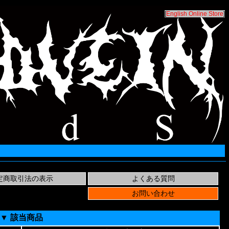
[
English Online Store
]
▼ 該当商品