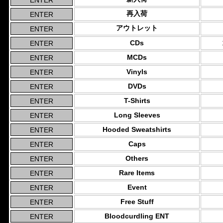
再入荷
アウトレット
CDs
MCDs
Vinyls
DVDs
T-Shirts
Long Sleeves
Hooded Sweatshirts
Caps
Others
Rare Items
Event
Free Stuff
Bloodcurdling ENT