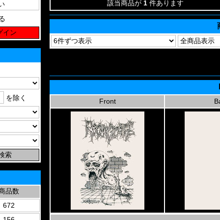
該当商品が
1
件あります
る
を除く
Front
B
商品数
672
156