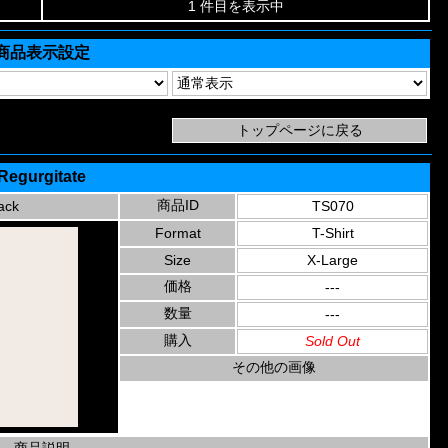
1 件目を表示中
商品表示設定
Regurgitate
商品ID
ack
TS070
Format
T-Shirt
Size
X-Large
価格
---
数量
---
購入
Sold Out
その他の画像