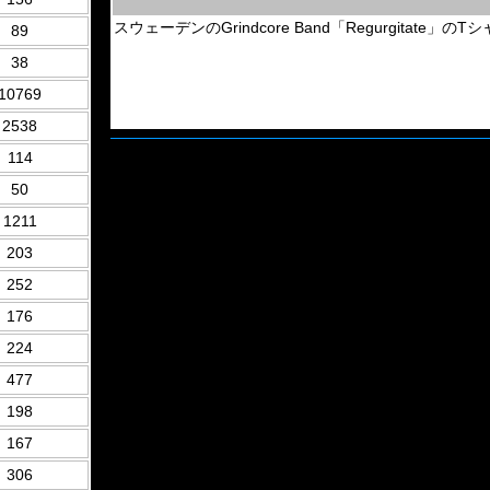
スウェーデンのGrindcore Band「Regurgitate
89
38
10769
2538
114
50
1211
203
252
176
224
477
198
167
306