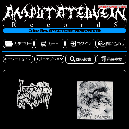
[
English Online Store
]
Online Shop
[ Last Update : July 31, 2026 (Fri.) ]