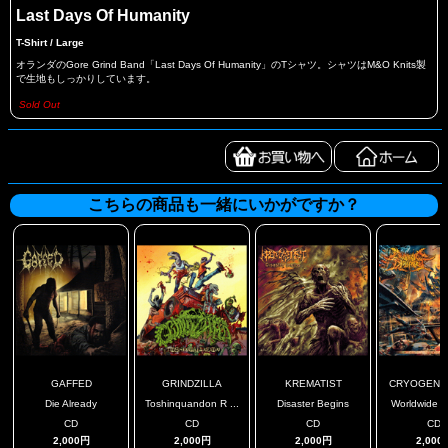
Last Days Of Humanity
T-Shirt / Large
オランダのGore Grind Band「Last Days Of Humanity」のTシャツ。シャツはM&O Knits製
で生地もしっかりしています。
Sold Out
こちらの商品も一緒にいかがですか？
GAFFED
GRINDZILLA
KREMATIST
CRYOGENIC 
Die Already
Toshinquandon R ...
Disaster Begins
Worldwide Ex
CD
CD
CD
CD
2,000円
2,000円
2,000円
2,000