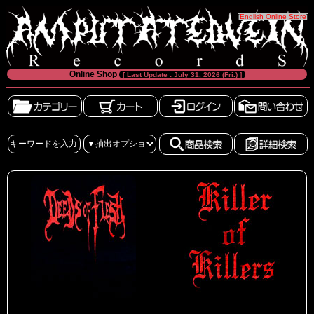
[
English Online Store
]
Online Shop
[ Last Update : July 31, 2026 (Fri.) ]