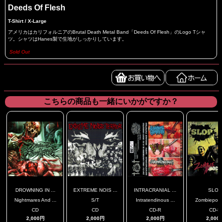
Deeds Of Flesh
T-Shirt / X-Large
アメリカはカリフォルニアのBrutal Death Metal Band「Deeds Of Flesh」のLogo Tシャ
ツ。シャツはHanes製で生地がしっかりしています。
Sold Out
こちらの商品も一緒にいかがですか？
DROWNING IN ...
EXTREME NOIS ...
INTRACRANIAL ...
SLOP
Nightmares And ...
S/T
Intratendinous ...
Zombiepoca
CD
CD
CD-R
CD-R
2,000円
2,000円
2,000円
2,000