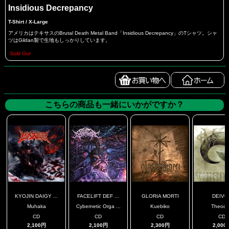
Insidious Decrepancy
T-Shirt / X-Large
アメリカはテキサスのBrutal Death Metal Band「Insidious Decrepancy」のTシャツ。シャ
ツはGildan製で生地もしっかりしています。
Sold Out
こちらの商品も一緒にいかがですか？
KYOJIN DAIGY ...
FACELIFT DEF ...
GLORIA MORTI
DEIVO
Muhaka
Cybernetic Orga ...
Kuebiko
Theodi
CD
CD
CD
CD
2,100円
2,100円
2,300円
2,000