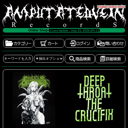
[
English Online Store
]
Online Shop
[ Last Update : July 31, 2026 (Fri.) ]