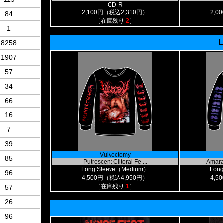
CD-R
2,100円（税込2,310円）
2,0
84
［在庫残り
2
］
1
L
8258
1907
57
34
66
16
7
39
Vulvectomy
85
Putrescent Clitoral Fe ...
Amara
Long Sleeve（Medium）
Lon
96
4,500円（税込4,950円）
4,5
［在庫残り
1
］
57
26
96