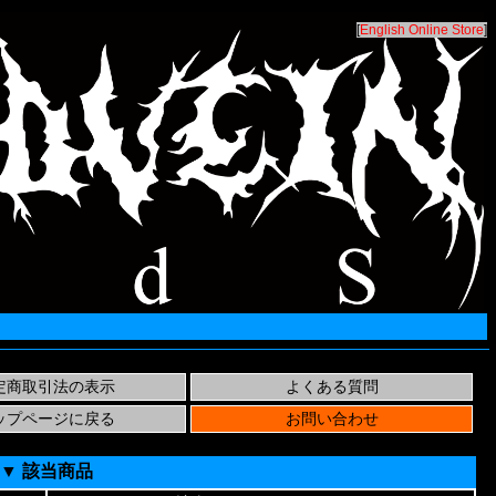
[
English Online Store
]
▼ 該当商品