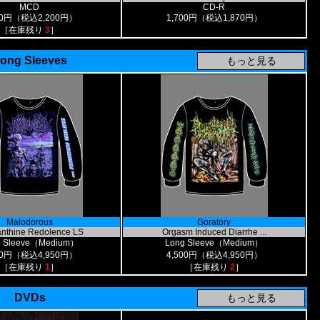
MCD
CD-R
00円（税込2,200円）
1,700円（税込1,870円）
［在庫残り
3
］
ong Sleeves
Malodorous
Goratory
nthine Redolence LS
Orgasm Induced Diarrhe ...
g Sleeve（Medium）
Long Sleeve（Medium）
00円（税込4,950円）
4,500円（税込4,950円）
［在庫残り
1
］
［在庫残り
2
］
DVDs