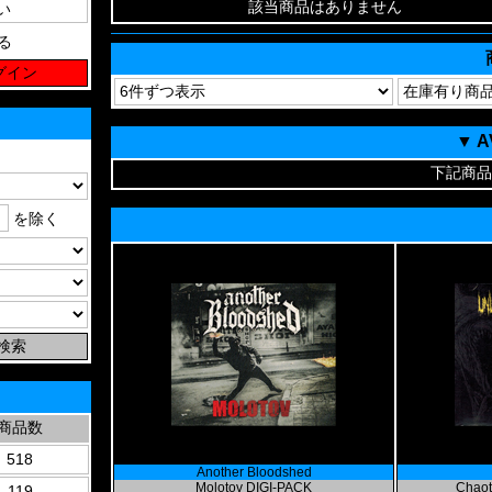
該当商品はありません
る
▼ 
下記商品
を除く
商品数
518
Another Bloodshed
Molotov DIGI-PACK
Chaot
119