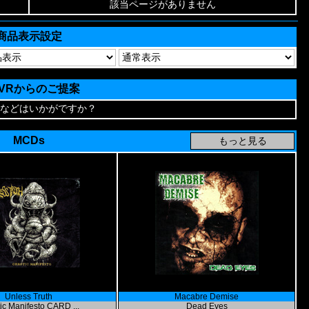
該当ページがありません
商品表示設定
AVRからのご提案
などはいかがですか？
MCDs
Unless Truth
Macabre Demise
ic Manifesto CARD ...
Dead Eyes