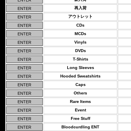
再入荷
アウトレット
CDs
MCDs
Vinyls
DVDs
T-Shirts
Long Sleeves
Hooded Sweatshirts
Caps
Others
Rare Items
Event
Free Stuff
Bloodcurdling ENT