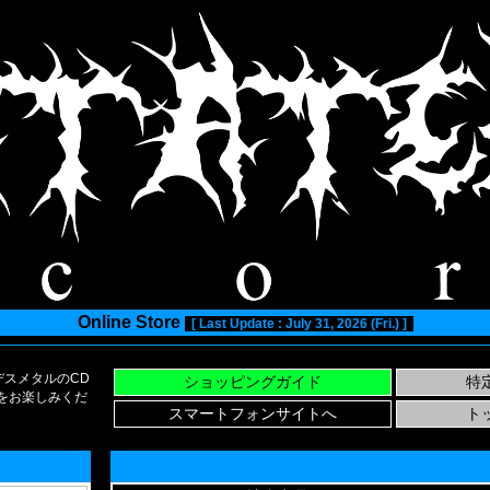
Online Store
[ Last Update : July 31, 2026 (Fri.) ]
スメタルのCD
い物をお楽しみくだ