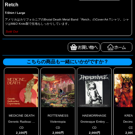
Retch
T-Shirt / Large
アメリカはカリフォルニアのBrutal Death Metal Band「Retch」のCover Art Tシャツ。シャ
ツはM&O Knits製で生地もしっかりしています。
Sold Out
こちらの商品も一緒にいかがですか？
MEDICINE DEATH
ROTTENNESS
HAEMORRHAGE
KRENA
Genetic Radioac ...
Violentopia
Grotesque Embry ...
Decimat
CD
CD
CD
CD
2,100円
2,000円
2,000円
2,000