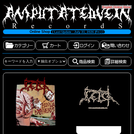
[
English Online Store
]
Online Shop
[ Last Update : July 31, 2026 (Fri.) ]