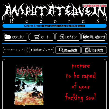
[
English Online Store
]
Online Shop
[ Last Update : July 31, 2026 (Fri.) ]