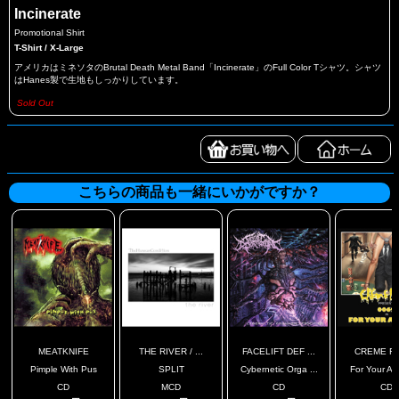
Incinerate
Promotional Shirt
T-Shirt / X-Large
アメリカはミネソタのBrutal Death Metal Band「Incinerate」のFull Color Tシャツ。シャツ
はHanes製で生地もしっかりしています。
Sold Out
こちらの商品も一緒にいかがですか？
MEATKNIFE
THE RIVER / ...
FACELIFT DEF ...
CREME F
Pimple With Pus
SPLIT
Cybernetic Orga ...
For Your As
CD
MCD
CD
CD