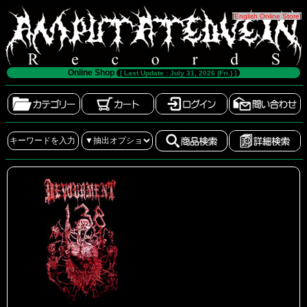
[
English Online Store
]
Online Shop
[ Last Update : July 31, 2026 (Fri.) ]