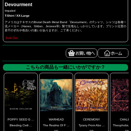
Devourment
Impaled
T-Shirt / XX-Large
アメリカはテキサスのBrutal Death Metal Band「Devourment」のTシャツ。シャツは各種一
流メーカー（Hanes、Gildan、Jerzees等）製で生地もしっかりしています。プリント位置の
若干のずれや色合いの違いがありますが、ご了承ください。
Sold Out
こちらの商品も一緒にいかがですか？
POPPY SEED G ...
WARHEAD
CEREMONY
CHALE
Bleeding Civili ...
The Realms Of F ...
Tyrany From Abo ...
Theophobium 