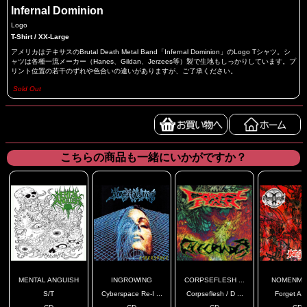
Infernal Dominion
Logo
T-Shirt / XX-Large
アメリカはテキサスのBrutal Death Metal Band「Infernal Dominion」のLogo Tシャツ。シ
ャツは各種一流メーカー（Hanes、Gildan、Jerzees等）製で生地もしっかりしています。プ
リント位置の若干のずれや色合いの違いがありますが、ご了承ください。
Sold Out
こちらの商品も一緒にいかがですか？
MENTAL ANGUISH
INGROWING
CORPSEFLESH ...
NOMENMO
S/T
Cyberspace Re-I ...
Corpseflesh / D ...
Forget Ar