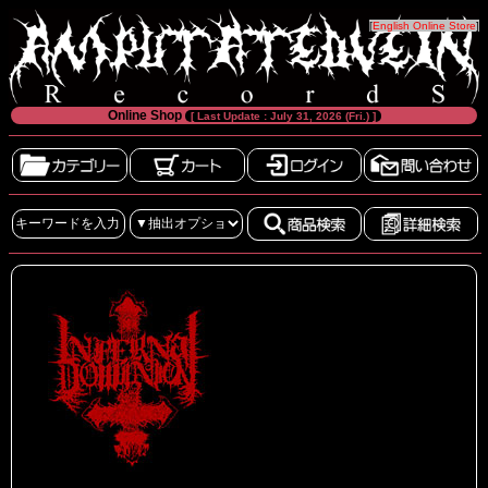
[
English Online Store
]
Online Shop
[ Last Update : July 31, 2026 (Fri.) ]