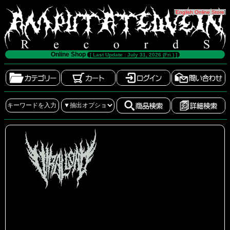
[
English Online Store
]
Online Shop
[ Last Update : July 31, 2026 (Fri.) ]