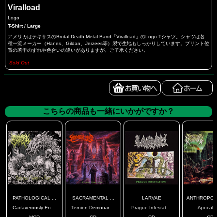
Viralload
Logo
T-Shirt / Large
アメリカはテキサスのBrutal Death Metal Band「Viralload」のLogo Tシャツ。シャツは各
種一流メーカー（Hanes、Gildan、Jerzees等）製で生地もしっかりしています。プリント位
置の若干のずれや色合いの違いがありますが、ご了承ください。
Sold Out
こちらの商品も一緒にいかがですか？
PATHOLOGICAL ...
SACRAMENTAL ...
LARVAE
ANTHROPOPH
Cadaverously En ...
Ternion Demonar ...
Prague Infestat ...
Apocaly