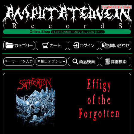
[
English Online Store
]
Online Shop
[ Last Update : July 31, 2026 (Fri.) ]