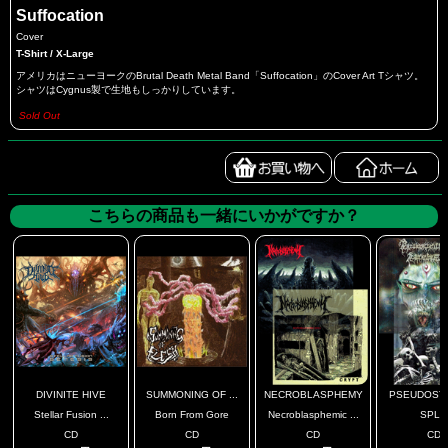
Suffocation
Cover
T-Shirt / X-Large
アメリカはニューヨークのBrutal Death Metal Band「Suffocation」のCover Art Tシャツ。
シャツはCygnus製で生地もしっかりしています。
Sold Out
こちらの商品も一緒にいかがですか？
DIVINITE HIVE
SUMMONING OF ...
NECROBLASPHEMY
PSEUDOSTRA
Stellar Fusion ...
Born From Gore
Necroblasphemic ...
SPLI
CD
CD
CD
CD