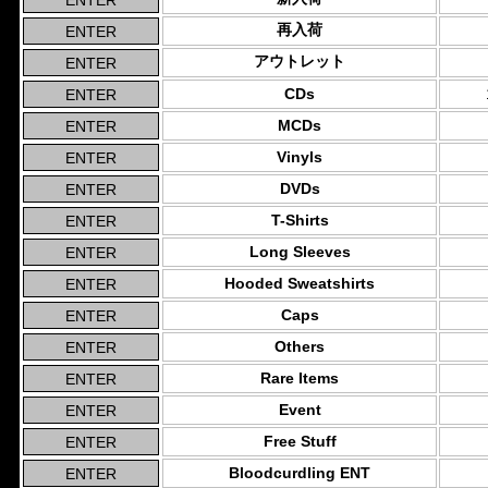
再入荷
アウトレット
CDs
MCDs
Vinyls
DVDs
T-Shirts
Long Sleeves
Hooded Sweatshirts
Caps
Others
Rare Items
Event
Free Stuff
Bloodcurdling ENT