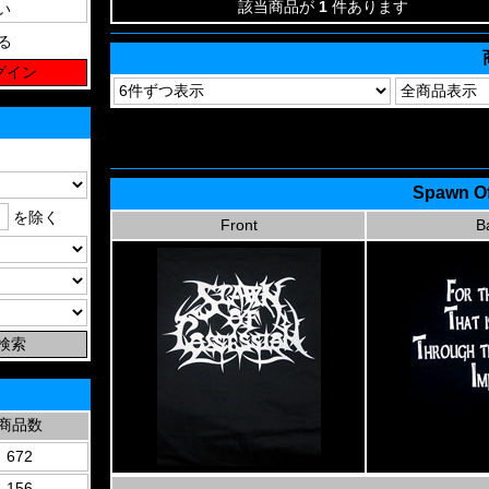
該当商品が
1
件あります
る
Spawn Of
を除く
Front
B
商品数
672
156