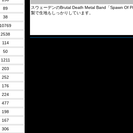
スウェーデンのBrutal Death Metal Band「Spawn Of 
89
製で生地もしっかりしています。
38
10769
2538
114
50
1211
203
252
176
224
477
198
167
306