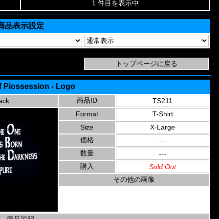
1 件目を表示中
商品表示設定
 Piossession - Logo
商品ID
ack
TS211
Format
T-Shirt
Size
X-Large
価格
---
数量
---
購入
Sold Out
その他の画像