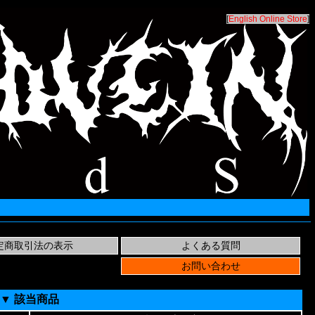
[
English Online Store
]
▼ 該当商品