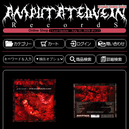
[
English Online Store
]
Online Shop
[ Last Update : July 31, 2026 (Fri.) ]