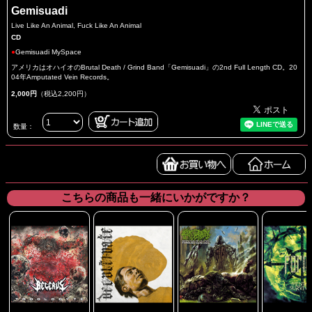
Gemisuadi
Live Like An Animal, Fuck Like An Animal
CD
●
Gemisuadi MySpace
アメリカはオハイオのBrutal Death / Grind Band「Gemisuadi」の2nd Full Length CD。20
04年Amputated Vein Records。
2,000円
（税込2,200円）
数量：
こちらの商品も一緒にいかがですか？