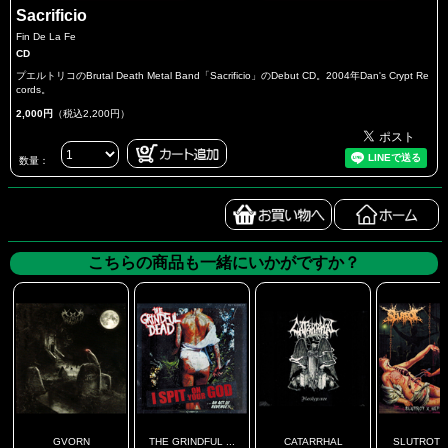
Sacrificio
Fin De La Fe
CD
プエルトリコのBrutal Death Metal Band「Sacrificio」のDebut CD。2004年Dan's Crypt Re
cords。
2,000円
（税込2,200円）
数量：
こちらの商品も一緒にいかがですか？
GVORN
THE GRINDFUL ...
CATARRHAL
SLUTROT / 