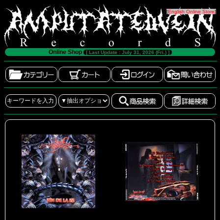
[
English Online Store
]
Online Shop
[ Last Update : July 31, 2026 (Fri.) ]