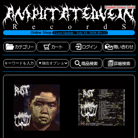
[
English Online Store
]
Online Shop
[ Last Update : July 31, 2026 (Fri.) ]