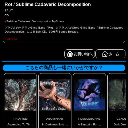
Rot / Sublime Cadaveric Decomposition
SPLIT
CD
●
Sublime Cadaveric Decomposition MySpace
ブラジルのベテランGrind Band「Rot」とフランスのGore Grind Band「Sublime Cadaveric
Decomposition」によるSplit CD。1998年Bones Brigade。
Sold Out
こちらの商品も一緒にいかがですか？
PRIAPISM
ABOMINANT
PLAGUEBORNE
CENOBI
Ascending To Th ...
In Darkness Emb ...
A Blueprint For ...
Dark Dime