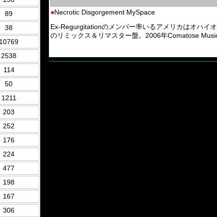
●
Necrotic Disgorgement MySpace
89
Ex-Regurgitationのメンバー率いるアメリカはオハイオのBrutal
38
のリミックス＆リマスター盤。2006年Comatose Musi
10769
2538
114
50
1211
203
252
176
224
477
198
167
306