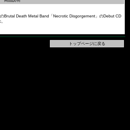
商品説明
 Death Metal Band「Necrotic Disgorgement」のDebut CD
c。