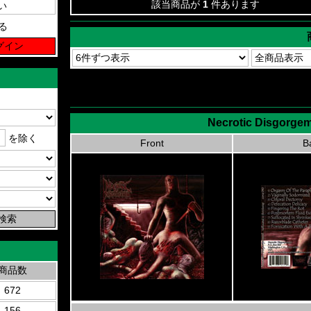
該当商品が
1
件あります
る
Necrotic Disgorgem
を除く
Front
B
商品数
672
156