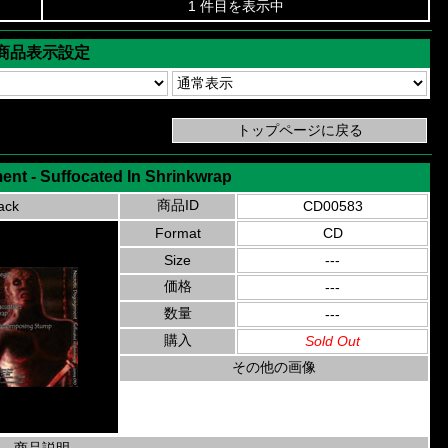
1 件目を表示中
商品表示設定
ent - Suffocated In Shrinkwrap
商品ID
ack
CD00583
Format
CD
Size
---
価格
---
数量
---
購入
Sold Out
その他の画像