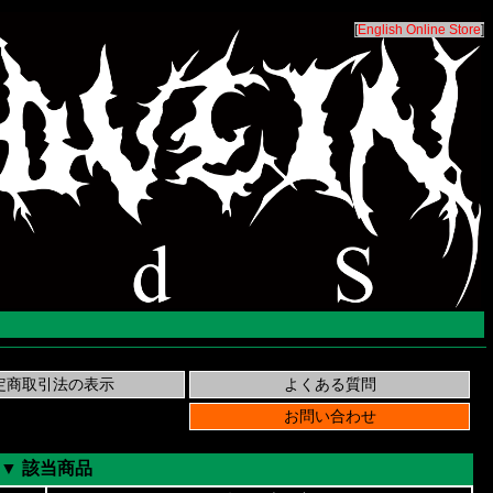
[
English Online Store
]
▼ 該当商品