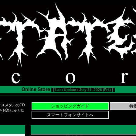
Online Store
[ Last Update : July 31, 2026 (Fri.) ]
スメタルのCD
い物をお楽しみくだ