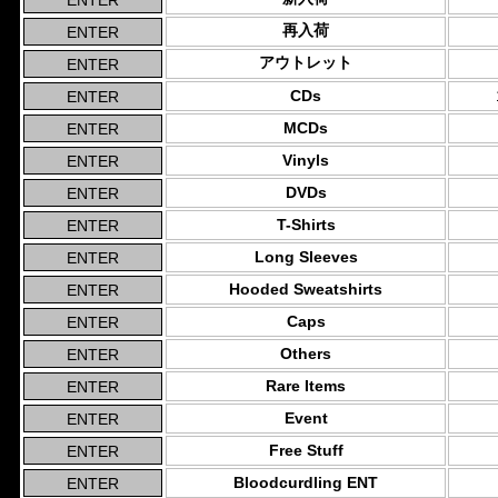
再入荷
アウトレット
CDs
MCDs
Vinyls
DVDs
T-Shirts
Long Sleeves
Hooded Sweatshirts
Caps
Others
Rare Items
Event
Free Stuff
Bloodcurdling ENT