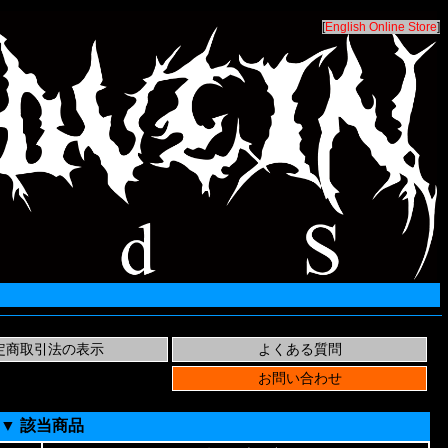
[
English Online Store
]
▼ 該当商品