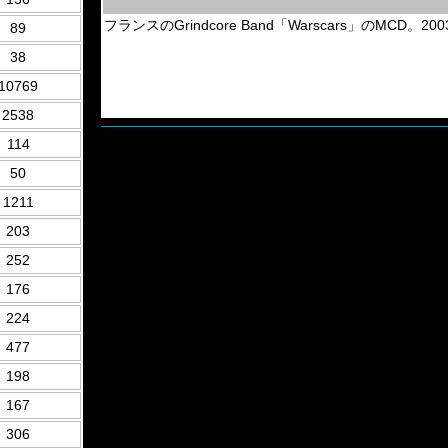
フランスのGrindcore Band「Warscars」のMCD。2003
89
38
10769
2538
114
50
1211
203
252
176
224
477
198
167
306