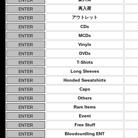
再入荷
アウトレット
CDs
MCDs
Vinyls
DVDs
T-Shirts
Long Sleeves
Hooded Sweatshirts
Caps
Others
Rare Items
Event
Free Stuff
Bloodcurdling ENT