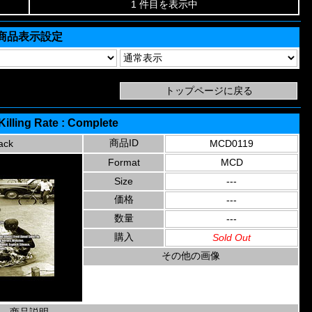
1 件目を表示中
商品表示設定
Killing Rate : Complete
商品ID
ack
MCD0119
Format
MCD
Size
---
価格
---
数量
---
購入
Sold Out
その他の画像