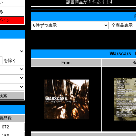
該当商品が
1
件あります
る
Warscars - 
を除く
Front
B
商品数
672
156