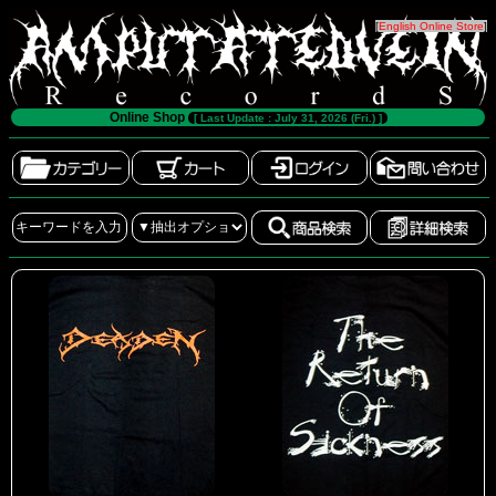
[
English Online Store
]
Online Shop
[ Last Update : July 31, 2026 (Fri.) ]