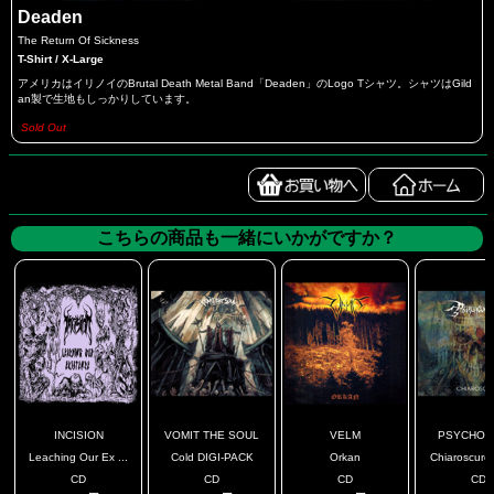
Deaden
The Return Of Sickness
T-Shirt / X-Large
アメリカはイリノイのBrutal Death Metal Band「Deaden」のLogo Tシャツ。シャツはGild
an製で生地もしっかりしています。
Sold Out
こちらの商品も一緒にいかがですか？
INCISION
VOMIT THE SOUL
VELM
PSYCHOB
Leaching Our Ex ...
Cold DIGI-PACK
Orkan
Chiaroscuro 
CD
CD
CD
CD