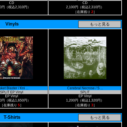
CD
CD
00円（税込2,310円）
2,100円（税込2,310円）
［在庫残り
2
］
Vinyls
ket Blaster / Kni ...
Cerebral Necrose / S ...
SPLIT EP Vinyl
SPLIT
EP Vinyl
EP Vinyl
00円（税込1,650円）
1,200円（税込1,320円）
［在庫残り
5
］
［在庫残り
3
］
T-Shirts