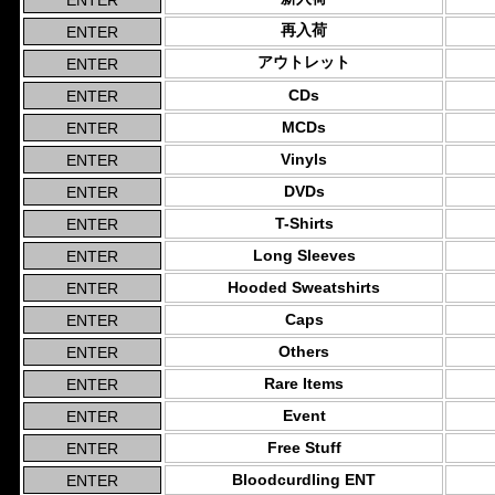
再入荷
アウトレット
CDs
MCDs
Vinyls
DVDs
T-Shirts
Long Sleeves
Hooded Sweatshirts
Caps
Others
Rare Items
Event
Free Stuff
Bloodcurdling ENT