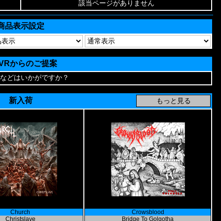
該当ページがありません
商品表示設定
AVRからのご提案
などはいかがですか？
新入荷
Church
Crowsblood
Christslave
Bridge To Golgotha