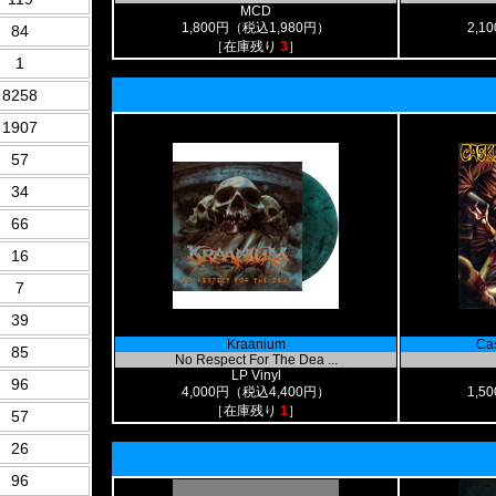
MCD
1,800円（税込1,980円）
2,1
84
［在庫残り
3
］
1
8258
1907
57
34
66
16
7
39
Kraanium
Cas
85
No Respect For The Dea ...
LP Vinyl
96
4,000円（税込4,400円）
1,5
［在庫残り
1
］
57
26
96