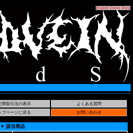
[
English Online Store
]
▼ 該当商品