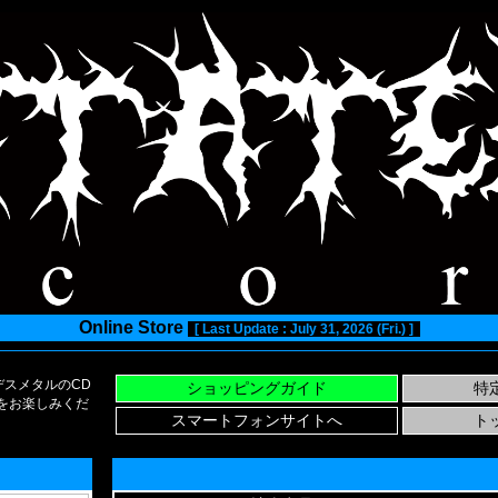
Online Store
[ Last Update : July 31, 2026 (Fri.) ]
スメタルのCD
い物をお楽しみくだ