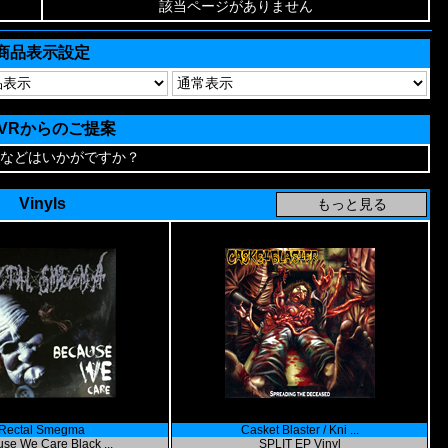
該当ページがありません
商品表示設定
AVRからのご提案
などはいかがですか？
Vinyls
Rectal Smegma
Casket Blaster / Kni ...
se We Care Black ...
SPLIT EP Vinyl