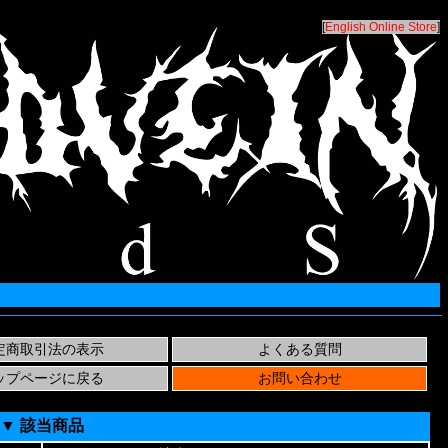
[
English Online Store
]
▼ 該当商品