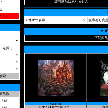
該当商品はありません
る
▼ 
下記商品
を除く
商品数
518
Acranius
Reign Of Terror Blue M ...
Becau
119