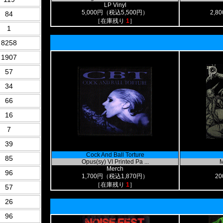
LP Vinyl
5,000円（税込5,500円）
2,8
84
［在庫残り
1
］
1
8258
1907
57
34
66
16
7
39
Cock And Ball Torture
85
Opus(sy) VI Printed Pa ...
M
Merch
96
1,700円（税込1,870円）
2
［在庫残り
1
］
57
26
96