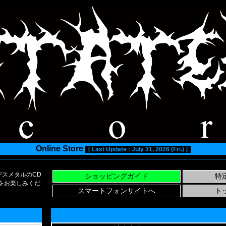
Online Store
[ Last Update : July 31, 2026 (Fri.) ]
スメタルのCD
い物をお楽しみくだ