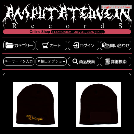
[
English Online Store
]
Online Shop
[ Last Update : July 31, 2026 (Fri.) ]