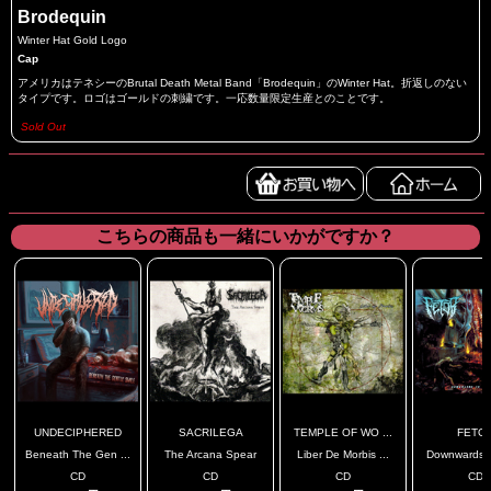
Brodequin
Winter Hat Gold Logo
Cap
アメリカはテネシーのBrutal Death Metal Band「Brodequin」のWinter Hat。折返しのない
タイプです。ロゴはゴールドの刺繍です。一応数量限定生産とのことです。
Sold Out
こちらの商品も一緒にいかがですか？
UNDECIPHERED
SACRILEGA
TEMPLE OF WO ...
FETO
Beneath The Gen ...
The Arcana Spear
Liber De Morbis ...
Downwards To
CD
CD
CD
CD