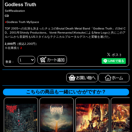
Godless Truth
SelfRealization
CD
●
Godless Truth MySpace
TDF 2005への出演も決まったチェコのBrutal Death Metal Band「Godless Truth」の3rd C
D。2001年Shindy Productions。Vomit RemnantsのKeisukeによるNew Logoと共にこのア
ルバムから音楽性もUSスタイルなテクニカルブルータルデスへと変貌を遂げた。
2,000円
（税込2,200円）
※在庫残り
2
数量：
こちらの商品も一緒にいかがですか？