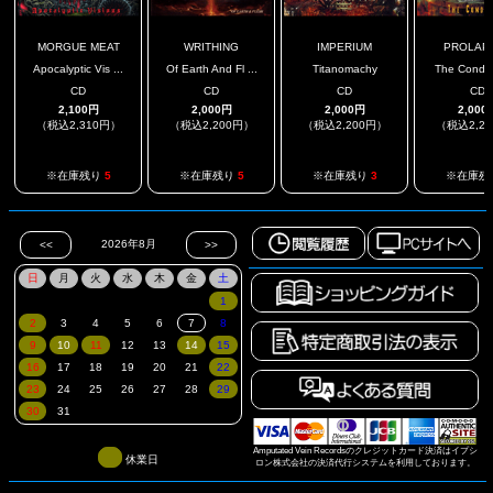
MORGUE MEAT
WRITHING
IMPERIUM
PROLAP
Apocalyptic Vis ...
Of Earth And Fl ...
Titanomachy
The Cond
CD
CD
CD
CD
2,100円
2,000円
2,000円
2,000
（税込2,310円）
（税込2,200円）
（税込2,200円）
（税込2,2
※在庫残り
5
※在庫残り
5
※在庫残り
3
※在庫残
Amputated Vein Recordsのクレジットカード決済はイプシ
休業日
ロン株式会社の決済代行システムを利用しております。