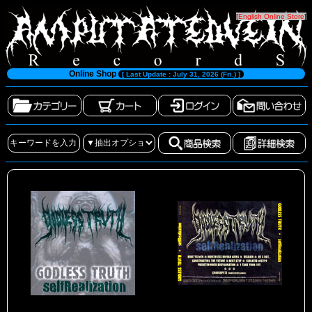
[
English Online Store
]
Online Shop
[ Last Update : July 31, 2026 (Fri.) ]