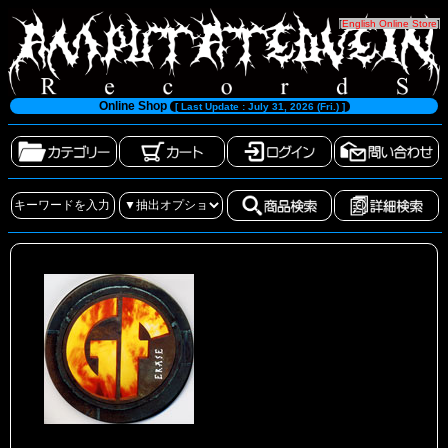
[
English Online Store
]
Online Shop
[ Last Update : July 31, 2026 (Fri.) ]