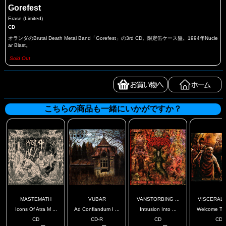
Gorefest
Erase (Limited)
CD
オランダのBrutal Death Metal Band「Gorefest」の3rd CD。限定缶ケース盤。1994年Nucle
ar Blast。
Sold Out
こちらの商品も一緒にいかがですか？
MASTEMATH
VUBAR
VANSTORBING ...
VISCERAL S
Icons Of Atra M ...
Ad Conflandum I ...
Intrusion Into ...
Welcome To 
CD
CD-R
CD
CD