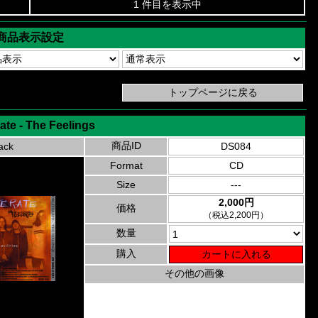
1 件目を表示中
商品表示設定
rate - The Feelings
商品ID
ack
DS084
Format
CD
Size
---
2,000円
価格
（税込2,200円）
数量
購入
その他の画像