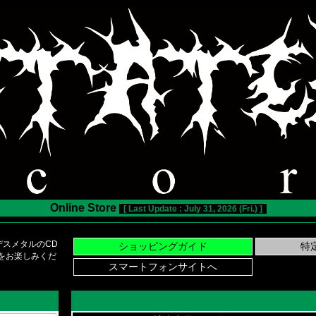
Online Store
[ Last Update : July 31, 2026 (Fri.) ]
スメタルのCD
い物をお楽しみくだ