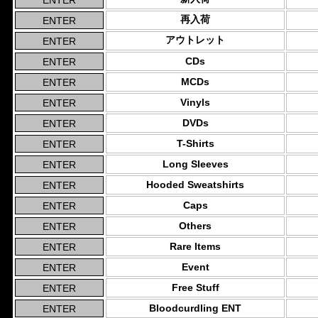
再入荷
アウトレット
CDs
MCDs
Vinyls
DVDs
T-Shirts
Long Sleeves
Hooded Sweatshirts
Caps
Others
Rare Items
Event
Free Stuff
Bloodcurdling ENT