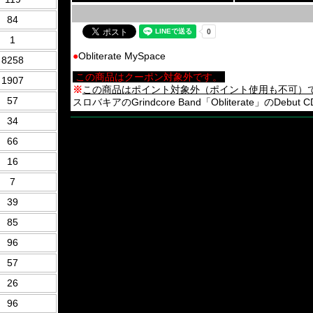
84
1
●
Obliterate MySpace
8258
この商品はクーポン対象外です。
1907
※
この商品はポイント対象外（ポイント使用も不可）
57
スロバキアのGrindcore Band「Obliterate」のDebut CD
34
66
16
7
39
85
96
57
26
96