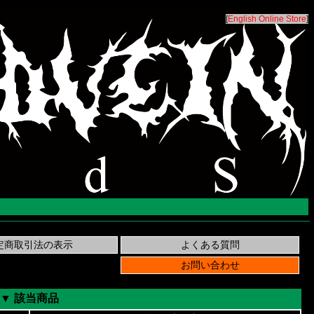
[
English Online Store
]
▼ 該当商品