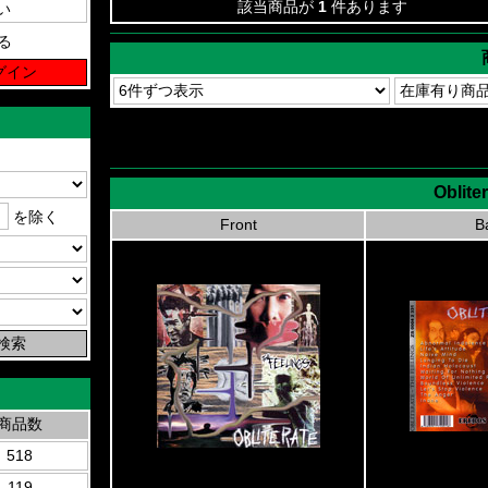
該当商品が
1
件あります
る
Oblite
を除く
Front
B
商品数
518
119