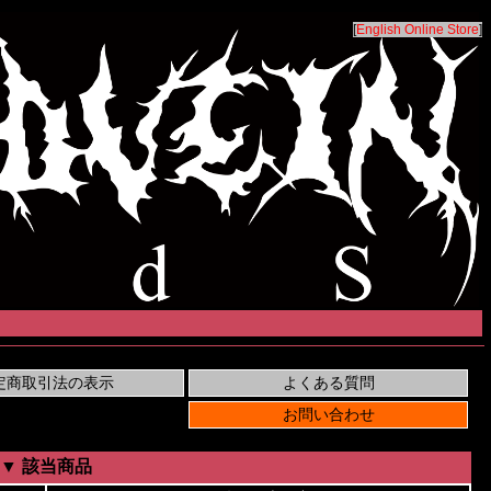
[
English Online Store
]
▼ 該当商品