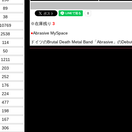
89
38
※在庫残り
3
10769
●
Abrasive MySpace
2538
ドイツのBrutal Death Metal Band「Abrasive」のDe
114
50
1211
203
252
176
224
477
198
167
306