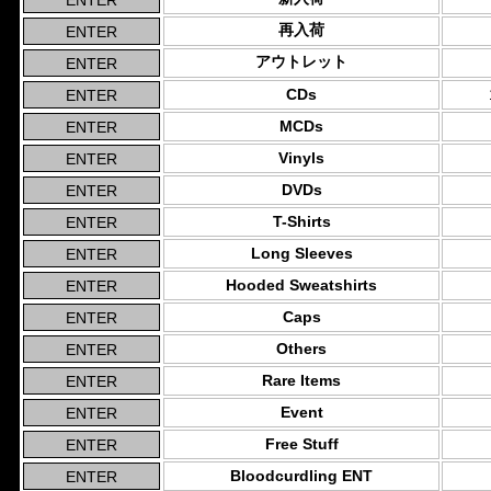
再入荷
アウトレット
CDs
MCDs
Vinyls
DVDs
T-Shirts
Long Sleeves
Hooded Sweatshirts
Caps
Others
Rare Items
Event
Free Stuff
Bloodcurdling ENT