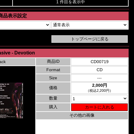
1 件目を表示中
商品表示設定
sive - Devotion
商品ID
ack
CD00719
Format
CD
Size
---
2,000円
価格
（税込2,200円）
数量
購入
その他の画像