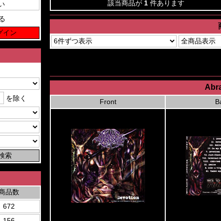
該当商品が
1
件あります
る
Abra
を除く
Front
B
商品数
672
156