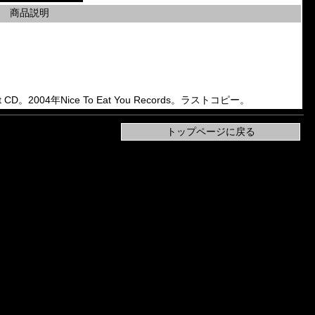
商品説明
but CD。2004年Nice To Eat You Records。ラストコピー。