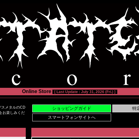
Online Store
[ Last Update : July 31, 2026 (Fri.) ]
スメタルのCD
い物をお楽しみくだ