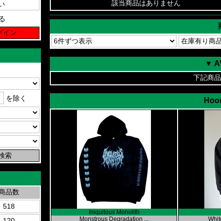
該当商品はありません
る
▼ 
下記商品
を除く
Hood
商品数
518
Iniquitous Monolith
Monstrous Degradation ...
White
120