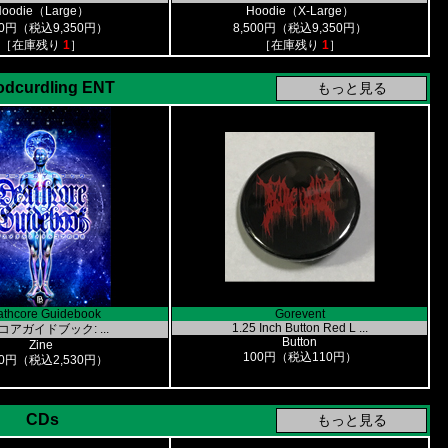
Hoodie（Large）
Hoodie（X-Large）
00円（税込9,350円）
8,500円（税込9,350円）
［在庫残り
1
］
［在庫残り
1
］
odcurdling ENT
thcore Guidebook
Gorevent
1.25 Inch Button Red L ...
コアガイドブック: ...
Button
Zine
100円（税込110円）
00円（税込2,530円）
CDs