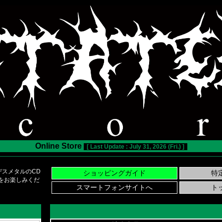
Online Store
[ Last Update : July 31, 2026 (Fri.) ]
スメタルのCD
い物をお楽しみくだ