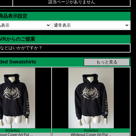
該当ページがありません
商品表示設定
AVRからのご提案
などはいかがですか？
ed Sweatshirts
Acranius
Acranius
out Cover Art Pul ...
Whiteout Cover Art Pul ...