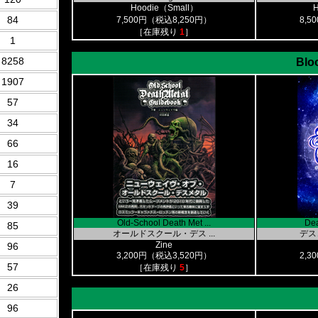
Hoodie（Small）
84
7,500円（税込8,250円）
8,5
［在庫残り
1
］
1
8258
Blo
1907
57
34
66
16
7
39
Old-School Death Met ...
Dea
85
オールドスクール・デス ...
デス
Zine
96
3,200円（税込3,520円）
2,3
57
［在庫残り
5
］
26
96