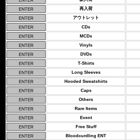
再入荷
アウトレット
CDs
MCDs
Vinyls
DVDs
T-Shirts
Long Sleeves
Hooded Sweatshirts
Caps
Others
Rare Items
Event
Free Stuff
Bloodcurdling ENT