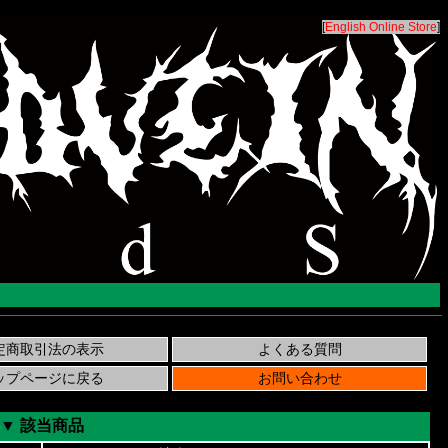
[
English Online Store
]
▼ 該当商品