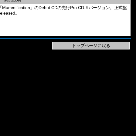
商品説明
「Mummification」のDebut CDの先行Pro CD-Rバージョン。正式盤
eleased。