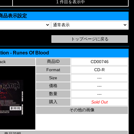
1 件目を表示中
商品表示設定
tion - Runes Of Blood
商品ID
ack
CD00746
Format
CD-R
Size
---
価格
---
数量
---
購入
Sold Out
その他の画像