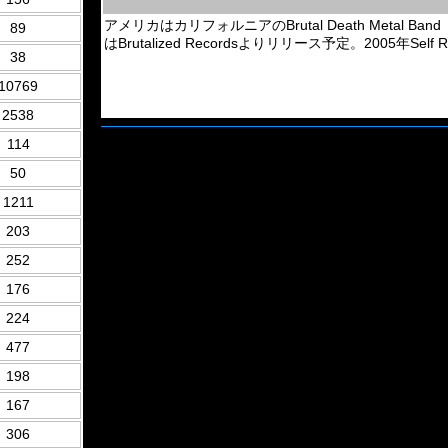
アメリカはカリフォルニアのBrutal Death Metal Band
89
はBrutalized Recordsよりリリース予定。2005年Self R
38
10769
2538
114
50
1211
203
252
176
224
477
198
167
306