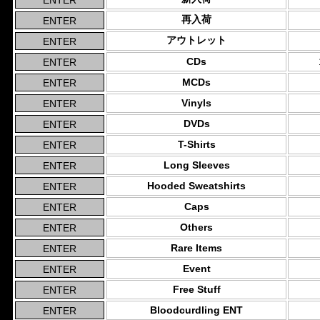
再入荷
アウトレット
CDs
MCDs
Vinyls
DVDs
T-Shirts
Long Sleeves
Hooded Sweatshirts
Caps
Others
Rare Items
Event
Free Stuff
Bloodcurdling ENT