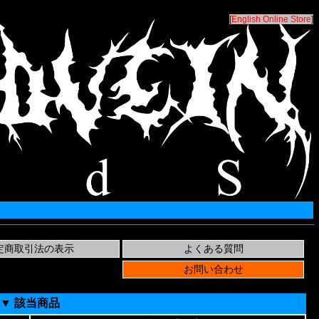
[
English Online Store
]
▼ 該当商品