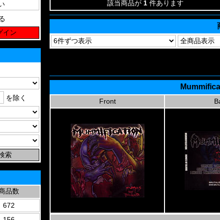
該当商品が
1
件あります
る
Mummifica
を除く
Front
B
商品数
672
156