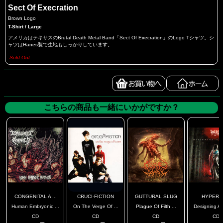
Sect Of Execration
Brown Logo
T-Shirt / Large
アメリカはテキサスのBrutal Death Metal Band「Sect Of Execration」のLogo Tシャツ。シ
ャツはHanes製で生地もしっかりしています。
Sold Out
こちらの商品も一緒にいかがですか？
CONGENITAL A ...
CRUCI-FICTION
GUTTURAL SLUG
HYPER
Human Embryonic ...
On The Verge Of ...
Plague Of Filth ...
Designing Ap
CD
CD
CD
CD