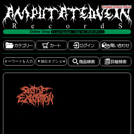
[
English Online Store
]
Online Shop
[ Last Update : July 31, 2026 (Fri.) ]