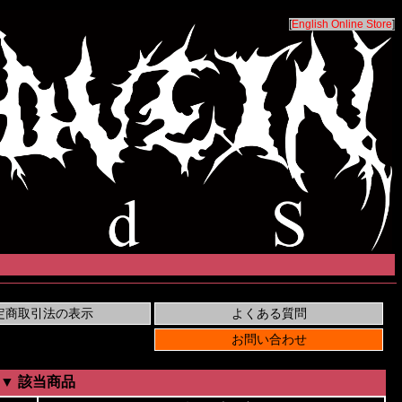
[
English Online Store
]
▼ 該当商品