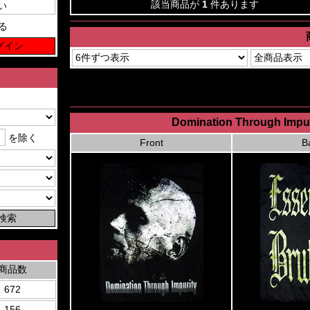
該当商品が
1
件あります
る
Domination Through Impuri
を除く
Front
B
商品数
672
156