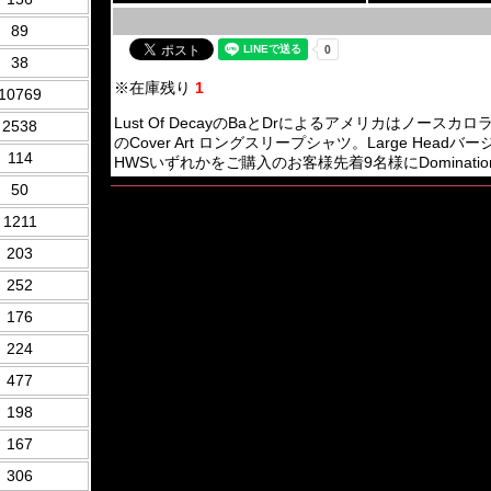
89
38
※在庫残り
1
10769
Lust Of DecayのBaとDrによるアメリカはノースカロライナのBrut
2538
のCover Art ロングスリープシャツ。Large Hea
114
HWSいずれかをご購入のお客様先着9名様にDomination 
50
1211
203
252
176
224
477
198
167
306