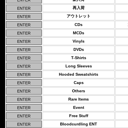
再入荷
アウトレット
CDs
MCDs
Vinyls
DVDs
T-Shirts
Long Sleeves
Hooded Sweatshirts
Caps
Others
Rare Items
Event
Free Stuff
Bloodcurdling ENT