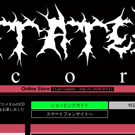
Online Store
[ Last Update : July 31, 2026 (Fri.) ]
スメタルのCD
い物をお楽しみくだ