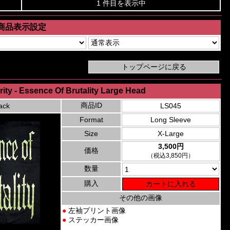
1 件目を表示中
商品表示設定
ty - Essence Of Brutality Large Head
商品ID
ack
LS045
Format
Long Sleeve
Size
X-Large
3,500円
価格
（税込3,850円）
数量
購入
その他の画像
●
左袖プリント画像
●
ステッカー画像