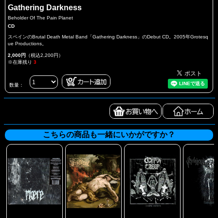
Gathering Darkness
Beholder Of The Pain Planet
CD
スペインのBrutal Death Metal Band「Gathering Darkness」のDebut CD。2005年Grotesq
ue Productions。
2,000円
（税込2,200円）
※在庫残り
3
数量：
こちらの商品も一緒にいかがですか？