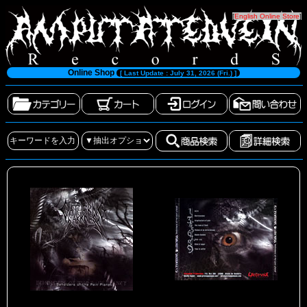
[
English Online Store
]
Online Shop
[ Last Update : July 31, 2026 (Fri.) ]