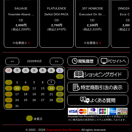
SALVAJE
FLATULENCE
.357 HOMICIDE
DINOZAU
Yosemite-Abanic ...
Deficit DIGI-PACK
Executed On Sit ...
Ecce Cru
CD
CD
CD
CD
2,000円
2,700円
2,100円
2,000
（税込2,200円）
（税込2,970円）
（税込2,310円）
（税込2,2
.
.
※在庫残り
1
※在庫残り
2
Amputated Vein Recordsのクレジットカード決済はイプシ
休業日
ロン株式会社の決済代行システムを利用しております。
© 2002 - 2026
Amputated Vein Records
.
All rights reserved.