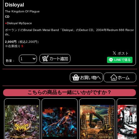
Disloyal
The Kingdom Of Plague
CD
●
Disloyal MySpace
ポーランドのBrutal Death Metal Band「Disloyal」のDebut CD。2004年Redrum 666 Recor
ds。
2,000円
（税込2,200円）
※在庫残り
5
数量：
こちらの商品も一緒にいかがですか？