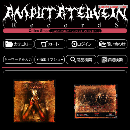
[
English Online Store
]
Online Shop
[ Last Update : July 31, 2026 (Fri.) ]