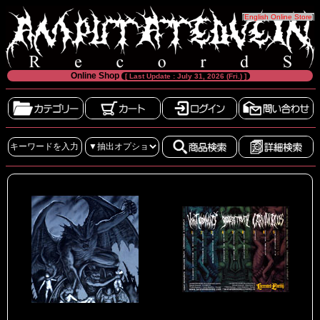
[
English Online Store
]
Online Shop
[ Last Update : July 31, 2026 (Fri.) ]