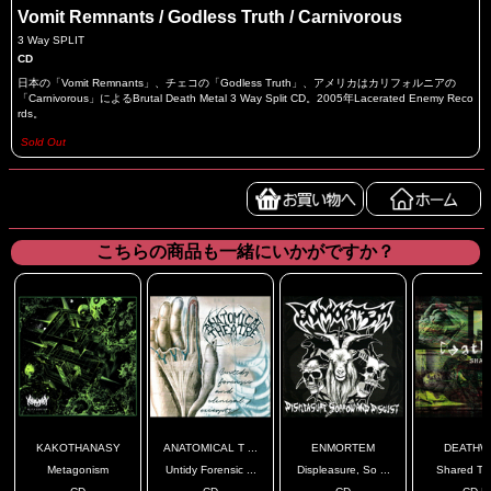
Vomit Remnants / Godless Truth / Carnivorous
3 Way SPLIT
CD
日本の「Vomit Remnants」、チェコの「Godless Truth」、アメリカはカリフォルニアの
「Carnivorous」によるBrutal Death Metal 3 Way Split CD。2005年Lacerated Enemy Reco
rds。
Sold Out
こちらの商品も一緒にいかがですか？
KAKOTHANASY
ANATOMICAL T ...
ENMORTEM
DEATHW
Metagonism
Untidy Forensic ...
Displeasure, So ...
Shared Tr