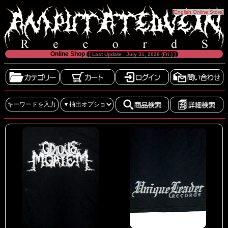
[
English Online Store
]
Online Shop
[ Last Update : July 31, 2026 (Fri.) ]