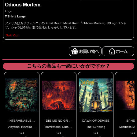
Odious Mortem
Logo
T-Shirt / Large
アメリカはカリフォルニアのBrutal Death Metal Band「Odious Mortem」のLogo Tシャ
ツ。シャツはGildan製で生地もしっかりしています。
Sold Out
こちらの商品も一緒にいかがですか？
INTERMINABLE ...
DIG ME NO GR ...
DAWN OF DEMISE
SPHER
Abysmal Revelat ...
Immemorial Curs ...
The Suffering
Mindless Mas
CD
CD
CD
CD