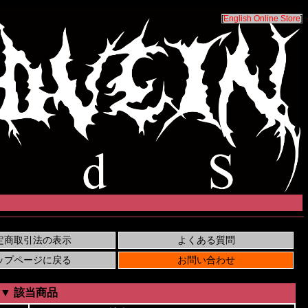
[
English Online Store
]
▼ 該当商品