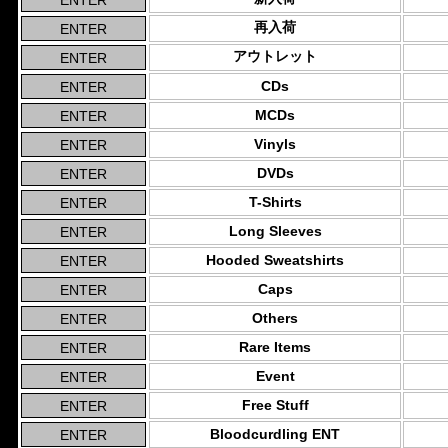
再入荷
アウトレット
CDs
MCDs
Vinyls
DVDs
T-Shirts
Long Sleeves
Hooded Sweatshirts
Caps
Others
Rare Items
Event
Free Stuff
Bloodcurdling ENT