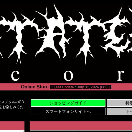
Online Store
[ Last Update : July 31, 2026 (Fri.) ]
スメタルのCD
い物をお楽しみくだ