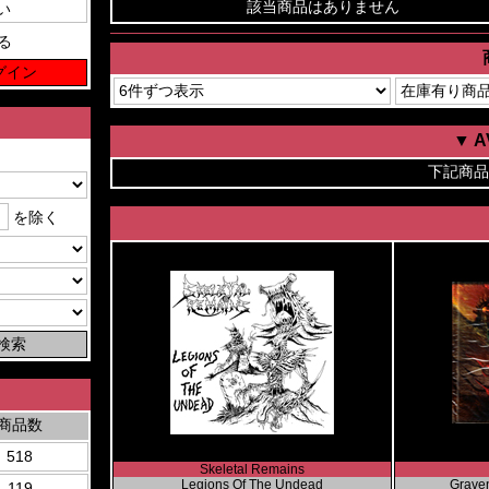
該当商品はありません
る
▼ 
下記商品
を除く
商品数
518
Skeletal Remains
Legions Of The Undead
Grave
119