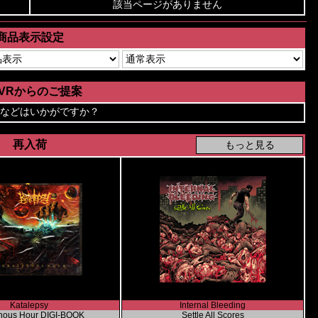
該当ページがありません
商品表示設定
AVRからのご提案
などはいかがですか？
再入荷
Katalepsy
Internal Bleeding
nous Hour DIGI-BOOK
Settle All Scores