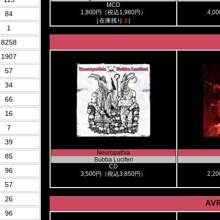
MCD
1,800円（税込1,980円）
4,0
84
［在庫残り
2
］
1
8258
1907
57
34
66
16
7
39
Neuropathia
85
Bubba Luciferi
CD
96
3,500円（税込3,850円）
2,2
57
26
AVR
96