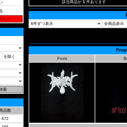
該当商品が
1
件あります
る
Prop
を除く
Front
B
商品数
672
156