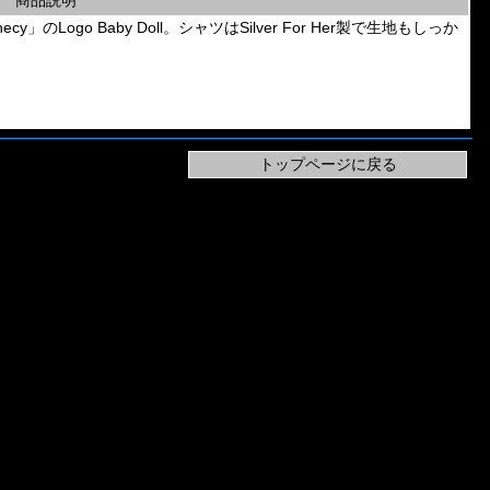
商品説明
hecy」のLogo Baby Doll。シャツはSilver For Her製で生地もしっか