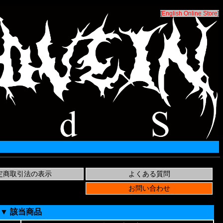
[
English Online Store
]
▼ 該当商品