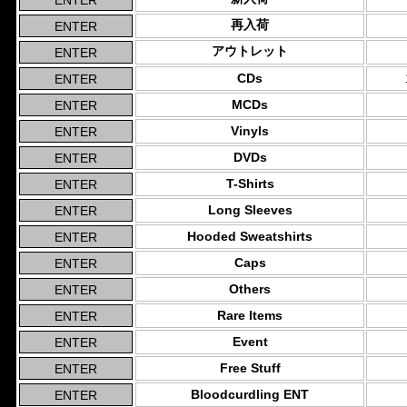
再入荷
アウトレット
CDs
MCDs
Vinyls
DVDs
T-Shirts
Long Sleeves
Hooded Sweatshirts
Caps
Others
Rare Items
Event
Free Stuff
Bloodcurdling ENT