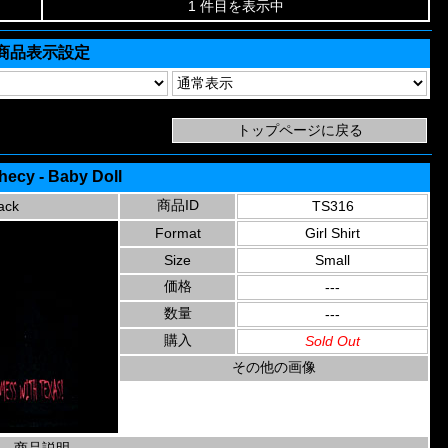
1 件目を表示中
商品表示設定
hecy - Baby Doll
商品ID
ack
TS316
Format
Girl Shirt
Size
Small
価格
---
数量
---
購入
Sold Out
その他の画像