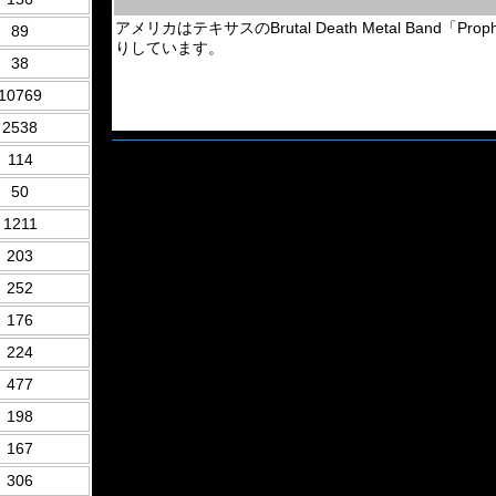
アメリカはテキサスのBrutal Death Metal Band「Prop
89
りしています。
38
10769
2538
114
50
1211
203
252
176
224
477
198
167
306