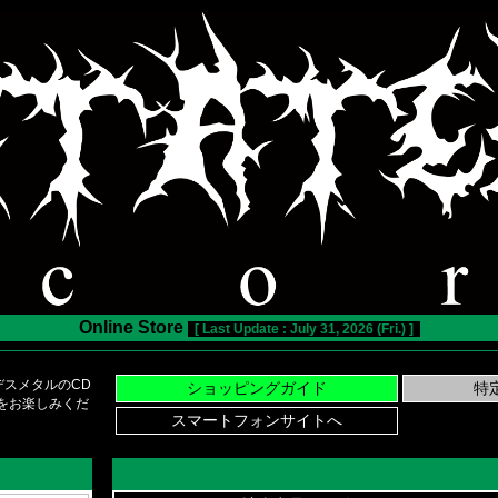
Online Store
[ Last Update : July 31, 2026 (Fri.) ]
スメタルのCD
い物をお楽しみくだ