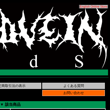
[
English Online Store
]
▼ 該当商品