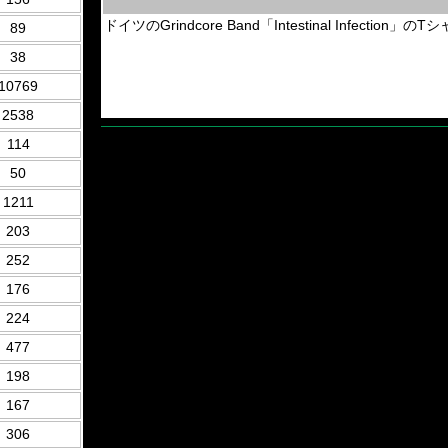
ドイツのGrindcore Band「Intestinal Infec
89
38
10769
2538
114
50
1211
203
252
176
224
477
198
167
306