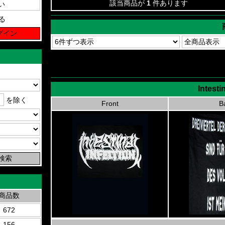
該当商品が
1
件あります
る
Intesti
を除く
Front
B
商品数
672
156