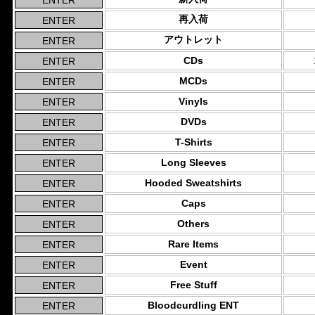
再入荷
アウトレット
CDs
MCDs
Vinyls
DVDs
T-Shirts
Long Sleeves
Hooded Sweatshirts
Caps
Others
Rare Items
Event
Free Stuff
Bloodcurdling ENT