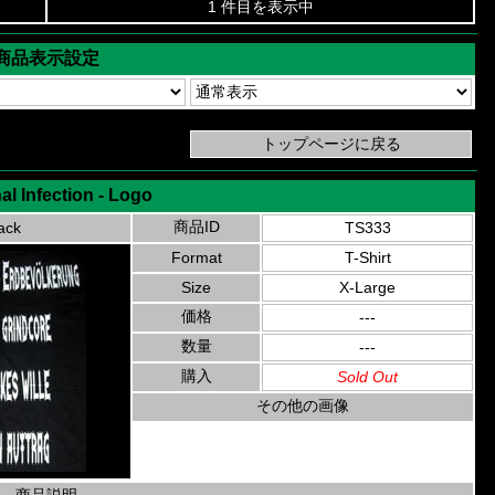
1 件目を表示中
商品表示設定
nal Infection - Logo
商品ID
ack
TS333
Format
T-Shirt
Size
X-Large
価格
---
数量
---
購入
Sold Out
その他の画像