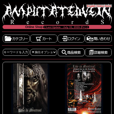
[
English Online Store
]
Online Shop
[ Last Update : July 31, 2026 (Fri.) ]