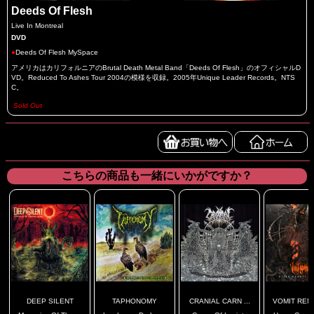
Deeds Of Flesh
Live In Montreal
DVD
●
Deeds Of Flesh MySpace
アメリカはカリフォルニアのBrutal Death Metal Band「Deeds Of Flesh」のオフィシャルD
VD。Reduced To Ashes Tour 2004の模様を収録。2005年Unique Leader Records。NTS
C。
Sold Out
こちらの商品も一緒にいかがですか？
DEEP SILENT
TAPHONOMY
CRANIAL CARN ...
VOMIT REM