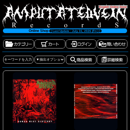
[
English Online Store
]
Online Shop
[ Last Update : July 31, 2026 (Fri.) ]