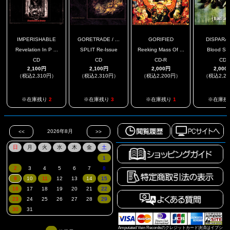
IMPERISHABLE
GORETRADE / ...
GORIFIED
DISPARA
Revelation In P ...
SPLIT Re-Issue
Reeking Mass Of ...
Blood So
CD
CD
CD-R
CD
2,100円
2,100円
2,000円
2,000
（税込2,310円）
（税込2,310円）
（税込2,200円）
（税込2,2
※在庫残り
2
※在庫残り
3
※在庫残り
1
※在庫残
Amputated Vein Recordsのクレジットカード決済はイプシ